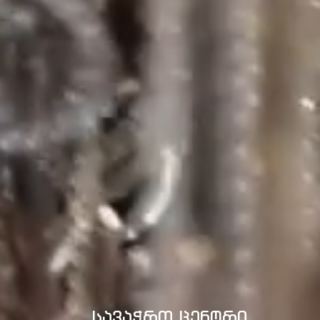
სავაჭრო ცენტრი