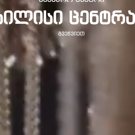
ბილისი ცენტრ
გვეწვიეთ